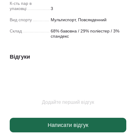
К-сть пар в
упаковці
3
Вид спорту
Мультиспорт
,
Повсякденний
Склад
68% бавовна / 29% поліестер / 3%
спандекс
Відгуки
Додайте перший відгук
Написати відгук