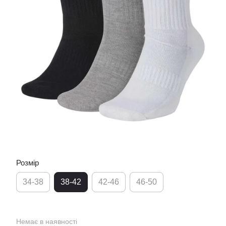
Розмір
34-38
38-42
42-46
46-50
Немає в наявності