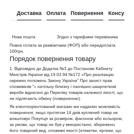
Доставка
Оплата
Повернення
Консульт
Нова пошта Згідно з тарифами перевізника
Повна сплата за реквізитами (ФОП) або передоплата
100грн.
Порядок повернення товару
1. Відповідно до Додатка №3 до Постанови Кабінету
Міністрів України від 19.03.94 №172 «Про реалізацію
окремих положень Закону України" Про захист прав
споживачів "»
натільну білизну і панчішно-шкарпеткові
вироби віднесені до Переліку товарів належної якості, що
не підлягають обміну (поверненню).
Як клієнтоорієнтований магазин ми надаємо можливість
повернення, якщо протягом 14 днів куплений товар не
влаштовує Покупця за розміром, фасоном або кольором,
за умови, що товар не був у використанні, збережено
його товарний вид, споживчі якості (етикетки, ярлики, що