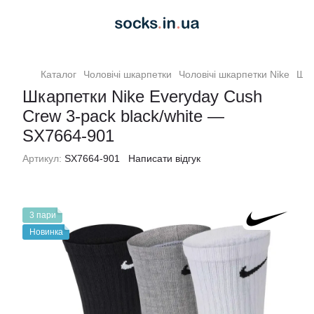
Каталог
Чоловiчi шкарпетки
Чоловiчi шкарпетки Nike
Шка
Шкарпетки Nike Everyday Cush
Crew 3-pack black/white —
SX7664-901
Артикул:
SX7664-901
Написати відгук
3 пари
Новинка