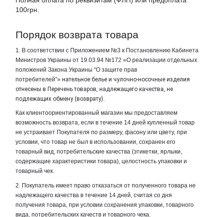
Полная оплата по реквизитам (ФЛП) или предоплата
100грн.
Порядок возврата товара
1. В соответствии с Приложением №3 к Постановлению Кабинета
Министров Украины от 19.03.94 №172 «О реализации отдельных
положений Закона Украины “О защите прав
потребителей”»
нательное белье и чулочно-носочные изделия
отнесены в Перечень товаров, надлежащего качества, не
подлежащих обмену (возврату)
.
Как клиентоориентированный магазин мы предоставляем
возможность возврата, если в течение 14 дней купленный товар
не устраивает Покупателя по размеру, фасону или цвету, при
условии, что товар не был в использовании, сохранен его
товарный вид, потребительские качества (этикетки, ярлыки,
содержащие характеристики товара), целостность упаковки и
товарный чек.
2. Покупатель имеет право отказаться от полученного товара не
надлежащего качества в течение 14 дней, считая со дня
получения товара, при условии сохранения упаковки, товарного
вида, потребительских качеств и товарного чека.