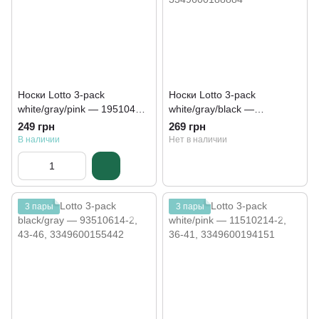
Носки Lotto 3-pack
Носки Lotto 3-pack
white/gray/pink — 19510414-
white/gray/black —
1
93512114-1
249 грн
269 грн
В наличии
Нет в наличии
3 пары
3 пары