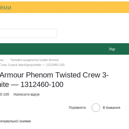
Укр
тки
Чоловiчi шкарпетки Under Armour
rew 3-pack black/gray/white — 1312460-100
Armour Phenom Twisted Crew 3-
hite — 1312460-100
60-100
Написати відгук
Порівняти
В бажання
ичувальної знижки