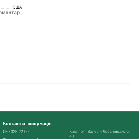
США
коментар
Контактна інформація
050-325-22-00
Київ, пр-т. Валерія Лобановського,
40