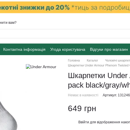
нити вам?
Контактна інформація
Угода користувача
Відгуки про магазин
Головна
Каталог
Чоловiчi шкарпе
Шкарпетки Under Armour Phenom Twisted C
Шкарпетки Under 
pack black/gray/w
Немає в наявності
Артикул: 13124
649 грн
Ввійти
для відображення накоп
%