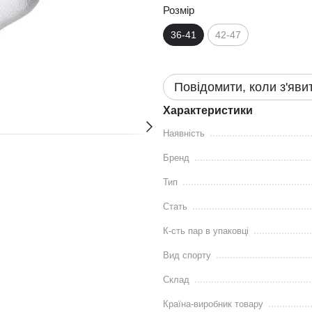
Розмір
36-41
42-47
Повідомити, коли з'яви
Характеристики
Наявність
Бренд
Тип
Стать
К-сть пар в упаковці
Вид спорту
Склад
Країна-виробник товару