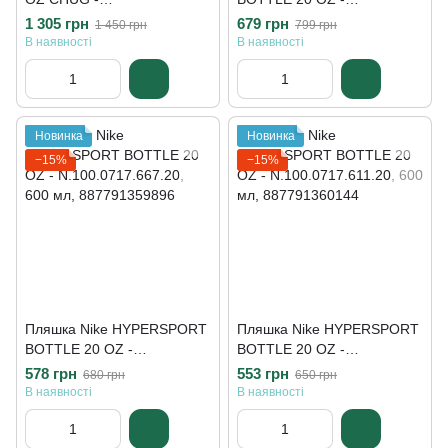
N.100.3110.058.40
N.100.0717.915.20
1 305 грн
679 грн
1 450 грн
799 грн
В наявності
В наявності
Новинка
Новинка
−15%
−15%
Пляшка Nike HYPERSPORT
Пляшка Nike HYPERSPORT
BOTTLE 20 OZ -
BOTTLE 20 OZ -
N.100.0717.667.20
N.100.0717.611.20
578 грн
553 грн
680 грн
650 грн
В наявності
В наявності