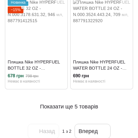
Новинка
−15%
Пляшка Nike HYPERFUEL
Пляшка Nike HYPERFUEL
BOTTLE 32 OZ -
WATER BOTTLE 24 OZ -
N.000.3178.631.32
N.000.3524.443.24
678 грн
690 грн
798 грн
Немає в наявності
Немає в наявності
Показати ще 5 товарів
Назад
Вперед
1
з 2