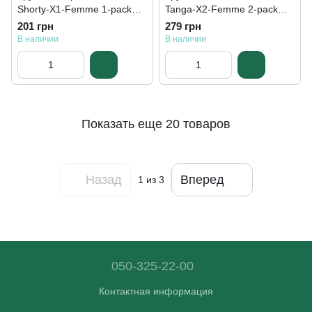
Shorty-X1-Femme 1-pack
Tanga-X2-Femme 2-pack
white — 19890192-1
black/beige — 19890191-3
201 грн
279 грн
В наличии
В наличии
Показать еще 20 товаров
Назад
Вперед
1
из 3
050-325-22-00
Контактная информация