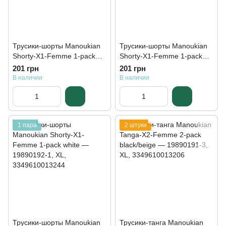
Трусики-шорты Manoukian
Трусики-шорты Manoukian
Shorty-X1-Femme 1-pack
Shorty-X1-Femme 1-pack
burgundy — 19890192-3
beige — 19890192-2
201 грн
201 грн
В наличии
В наличии
1 пара
2 штуки
Трусики-шорты Manoukian
Трусики-танга Manoukian