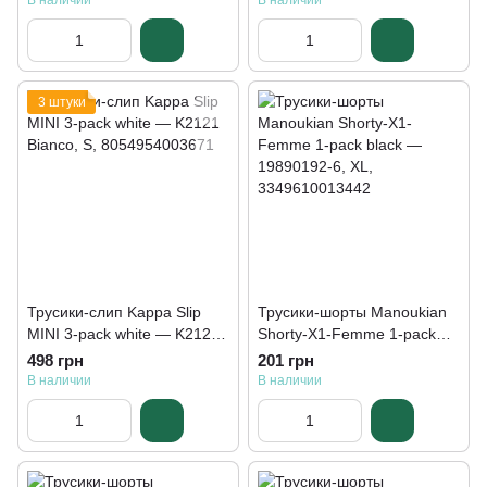
В наличии
В наличии
3 штуки
Трусики-слип Kappa Slip
Трусики-шорты Manoukian
MINI 3-pack white — K2121
Shorty-X1-Femme 1-pack
Bianco
black — 19890192-6
498 грн
201 грн
В наличии
В наличии