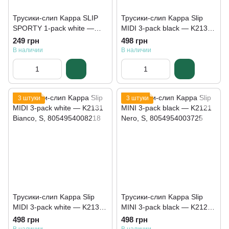
Трусики-слип Kappa SLIP
Трусики-слип Kappa Slip
SPORTY 1-pack white —
MIDI 3-pack black — K2131
K2140 Bianco
Nero
249 грн
498 грн
В наличии
В наличии
3 штуки
3 штуки
Трусики-слип Kappa Slip
Трусики-слип Kappa Slip
MIDI 3-pack white — K2131
MINI 3-pack black — K2121
Bianco
Nero
498 грн
498 грн