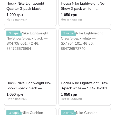
Носки Nike Lightweight
Носки Nike Lightweight No-
Quarter 3-pack black —
Show 3-pack white —
SX4706-001
SX4705-101
1 200 грн
1 050 грн
Нет в наличии
Нет в наличии
3 пары
3 пары
Носки Nike Lightweight No-
Носки Nike Lightweight Crew
Show 3-pack black —
3-pack white — SX4704-101
SX4705-001
1 050 грн
1 050 грн
Нет в наличии
Нет в наличии
3 пары
3 пары