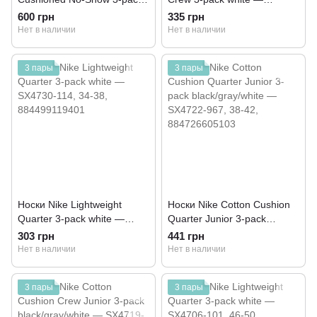
black — SX6843-010
SX4838-913
600 грн
335 грн
Нет в наличии
Нет в наличии
3 пары
3 пары
Носки Nike Lightweight
Носки Nike Cotton Cushion
Quarter 3-pack white —
Quarter Junior 3-pack
SX4730-114
black/gray/white — SX4722-
303 грн
441 грн
967
Нет в наличии
Нет в наличии
3 пары
3 пары