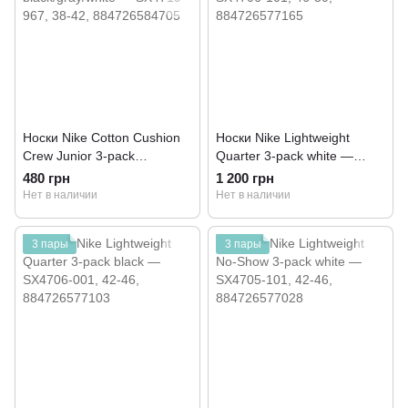
Носки Nike Cotton Cushion
Носки Nike Lightweight
Crew Junior 3-pack
Quarter 3-pack white —
black/gray/white — SX4719-
SX4706-101
480 грн
1 200 грн
967
Нет в наличии
Нет в наличии
3 пары
3 пары