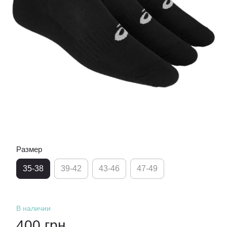
Размер
35-38
39-42
43-46
47-49
В наличии
400 грн