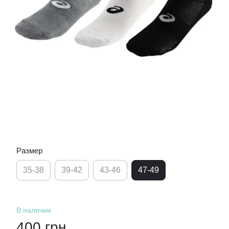
Размер
35-38
39-42
43-46
47-49
В наличии
400 грн