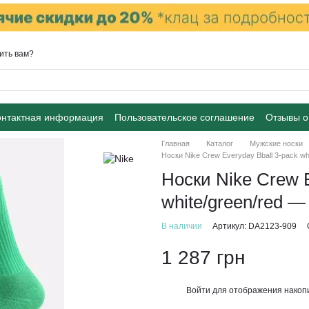
ить вам?
онтактная информация
Пользовательское соглашение
Отзывы о
Главная
Каталог
Мужские носки
Носки Nike Crew Everyday Bball 3-pack w
Носки Nike Crew E
white/green/red 
В наличии
Артикул: DA2123-909
1 287 грн
Войти
для отображения накопи
%