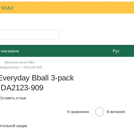
 магазине
Рус
Мужские носки Nike
hite/green/red — DA2123-909
veryday Bball 3-pack
— DA2123-909
Оставить отзыв
К сравнению
В желания
тельной скидки