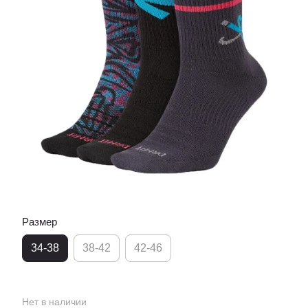
Размер
34-38
38-42
42-46
Нет в наличии