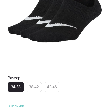
Размер
34-38
38-42
42-46
В наличии