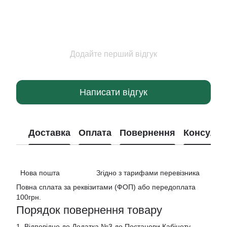
Додайте перший відгук
Написати відгук
Доставка
Оплата
Повернення
Консульт
Нова пошта Згідно з тарифами перевізника
Повна сплата за реквізитами (ФОП) або передоплата
100грн.
Порядок повернення товару
1. Відповідно до Додатка №3 до Постанови Кабінету