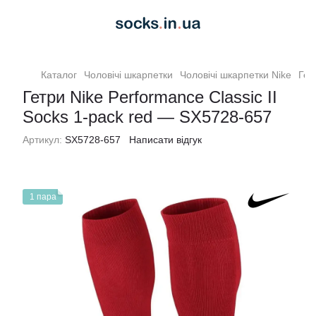
Каталог
Чоловiчi шкарпетки
Чоловiчi шкарпетки Nike
Гет
Гетри Nike Performance Classic II
Socks 1-pack red — SX5728-657
Артикул:
SX5728-657
Написати відгук
1 пара