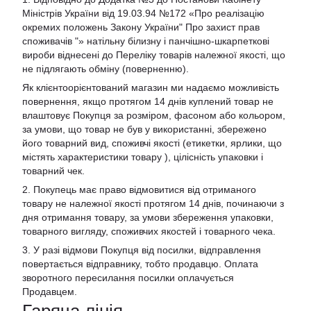
Міністрів України від 19.03.94 №172 «Про реалізацію
окремих положень Закону України" Про захист прав
споживачів "»
натільну білизну і панчішно-шкарпеткові
вироби віднесені до Переліку товарів належної якості, що
не підлягають обміну (поверненню).
Як клієнтоорієнтований магазин ми надаємо можливість
повернення, якщо протягом 14 днів куплений товар не
влаштовує Покупця за розміром, фасоном або кольором,
за умови, що товар не був у використанні, збережено
його товарний вид, споживчі якості (етикетки, ярлики, що
містять характеристики товару ), цілісність упаковки і
товарний чек.
2. Покупець має право відмовитися від отриманого
товару не належної якості протягом 14 днів, починаючи з
дня отримання товару, за умови збереження упаковки,
товарного вигляду, споживчих якостей і товарного чека.
3. У разі відмови Покупця від посилки, відправлення
повертається відправнику, тобто продавцю. Оплата
зворотного пересилання посилки оплачується
Продавцем.