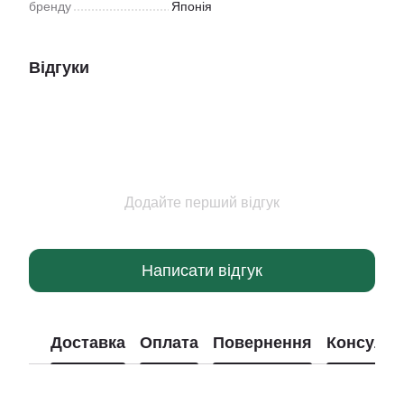
бренду
Японія
Відгуки
Додайте перший відгук
Написати відгук
Доставка
Оплата
Повернення
Консульт