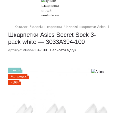
Каталог
Чоловiчi шкарпетки
Чоловiчi шкарпетки Asics
Шк
Шкарпетки Asics Secret Sock 3-
pack white — 3033A394-100
Артикул:
3033A394-100
Написати відгук
3 пари
Розпродаж
−10%