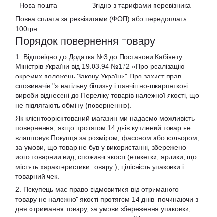
Нова пошта Згідно з тарифами перевізника
Повна сплата за реквізитами (ФОП) або передоплата
100грн.
Порядок повернення товару
1. Відповідно до Додатка №3 до Постанови Кабінету
Міністрів України від 19.03.94 №172 «Про реалізацію
окремих положень Закону України" Про захист прав
споживачів "»
натільну білизну і панчішно-шкарпеткові
вироби віднесені до Переліку товарів належної якості, що
не підлягають обміну (поверненню).
Як клієнтоорієнтований магазин ми надаємо можливість
повернення, якщо протягом 14 днів куплений товар не
влаштовує Покупця за розміром, фасоном або кольором,
за умови, що товар не був у використанні, збережено
його товарний вид, споживчі якості (етикетки, ярлики, що
містять характеристики товару ), цілісність упаковки і
товарний чек.
2. Покупець має право відмовитися від отриманого
товару не належної якості протягом 14 днів, починаючи з
дня отримання товару, за умови збереження упаковки,