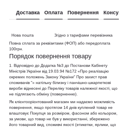
Доставка
Оплата
Повернення
Консульт
Нова пошта Згідно з тарифами перевізника
Повна сплата за реквізитами (ФОП) або передоплата
100грн.
Порядок повернення товару
1. Відповідно до Додатка №3 до Постанови Кабінету
Міністрів України від 19.03.94 №172 «Про реалізацію
окремих положень Закону України" Про захист прав
споживачів "»
натільну білизну і панчішно-шкарпеткові
вироби віднесені до Переліку товарів належної якості, що
не підлягають обміну (поверненню).
Як клієнтоорієнтований магазин ми надаємо можливість
повернення, якщо протягом 14 днів куплений товар не
влаштовує Покупця за розміром, фасоном або кольором,
за умови, що товар не був у використанні, збережено
його товарний вид, споживчі якості (етикетки, ярлики, що