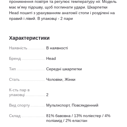
проникнення повітря та регулює температуру ніг. Модель
має м'яку підошву, щоб поглинати удари. Шкарпетки
Head пошиті з урахуванням анатомії стопи і розділені на
правий і лівий. В упаковці - 2 пари
Характеристики
Наявність
В наявності
Бренд
Head
Тип
Середні шкарпетки
Стать
Чоловіки, Жінки
К-сть пар в
упаковці
2
Вид спорту
Мультиспорт
,
Повсякденний
Склад
81% бавовна / 13% поліестер / 4%
поліамід / 2% еластан