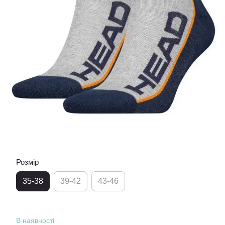
Розмір
35-38
39-42
43-46
В наявності