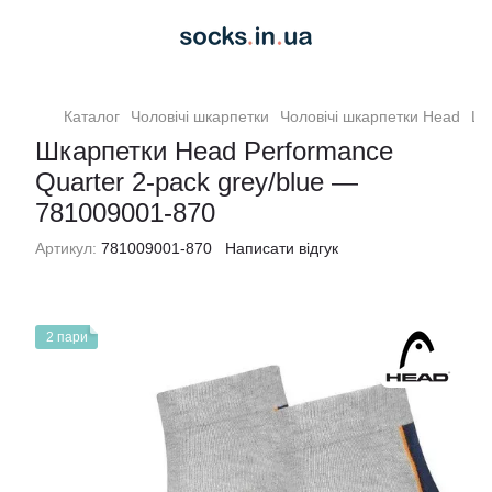
Каталог
Чоловiчi шкарпетки
Чоловiчi шкарпетки Head
Шк
Шкарпетки Head Performance
Quarter 2-pack grey/blue —
781009001-870
Артикул:
781009001-870
Написати відгук
2 пари