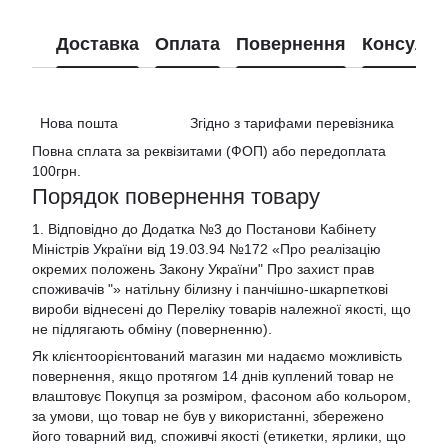
Доставка
Оплата
Повернення
Консульт
Нова пошта Згідно з тарифами перевізника
Повна сплата за реквізитами (ФОП) або передоплата
100грн.
Порядок повернення товару
1. Відповідно до Додатка №3 до Постанови Кабінету
Міністрів України від 19.03.94 №172 «Про реалізацію
окремих положень Закону України" Про захист прав
споживачів "»
натільну білизну і панчішно-шкарпеткові
вироби віднесені до Переліку товарів належної якості, що
не підлягають обміну (поверненню).
Як клієнтоорієнтований магазин ми надаємо можливість
повернення, якщо протягом 14 днів куплений товар не
влаштовує Покупця за розміром, фасоном або кольором,
за умови, що товар не був у використанні, збережено
його товарний вид, споживчі якості (етикетки, ярлики, що