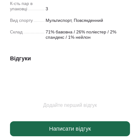
К-сть пар в
упаковці
3
Вид спорту
Мультиспорт
,
Повсякденний
Склад
71% бавовна / 26% поліестер / 2%
спандекс / 1% нейлон
Відгуки
Додайте перший відгук
Написати відгук