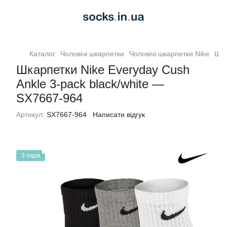
Каталог
Чоловiчi шкарпетки
Чоловiчi шкарпетки Nike
Шка
Шкарпетки Nike Everyday Cush
Ankle 3-pack black/white —
SX7667-964
Артикул:
SX7667-964
Написати відгук
3 пари