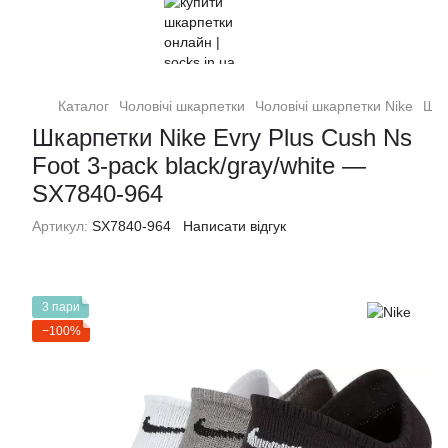
Каталог
Чоловiчi шкарпетки
Чоловiчi шкарпетки Nike
Шка
Шкарпетки Nike Evry Plus Cush Ns
Foot 3-pack black/gray/white —
SX7840-964
Артикул:
SX7840-964
Написати відгук
3 пари
−100%