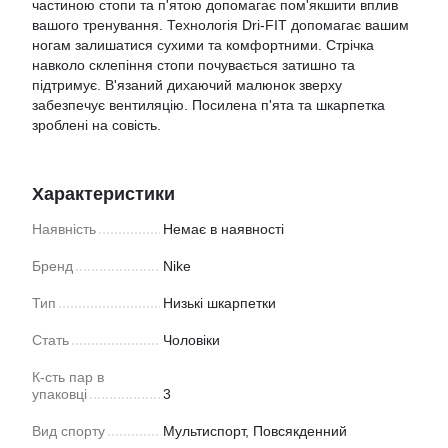
частиною стопи та п'ятою допомагає пом'якшити вплив
вашого тренування. Технологія Dri-FIT допомагає вашим
ногам залишатися сухими та комфортними. Стрічка
навколо склепіння стопи почувається затишно та
підтримує. В'язаний дихаючий малюнок зверху
забезпечує вентиляцію. Посилена п'ята та шкарпетка
зроблені на совість.
Характеристики
Наявність
Немає в наявності
Бренд
Nike
Тип
Низькі шкарпетки
Стать
Чоловіки
К-сть пар в
упаковці
3
Вид спорту
Мультиспорт
,
Повсякденний