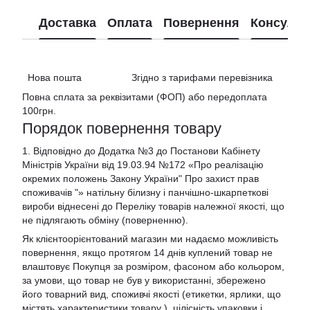
Доставка
Оплата
Повернення
Консульт
Нова пошта Згідно з тарифами перевізника
Повна сплата за реквізитами (ФОП) або передоплата
100грн.
Порядок повернення товару
1. Відповідно до Додатка №3 до Постанови Кабінету
Міністрів України від 19.03.94 №172 «Про реалізацію
окремих положень Закону України" Про захист прав
споживачів "»
натільну білизну і панчішно-шкарпеткові
вироби віднесені до Переліку товарів належної якості, що
не підлягають обміну (поверненню).
Як клієнтоорієнтований магазин ми надаємо можливість
повернення, якщо протягом 14 днів куплений товар не
влаштовує Покупця за розміром, фасоном або кольором,
за умови, що товар не був у використанні, збережено
його товарний вид, споживчі якості (етикетки, ярлики, що
містять характеристики товару ), цілісність упаковки і