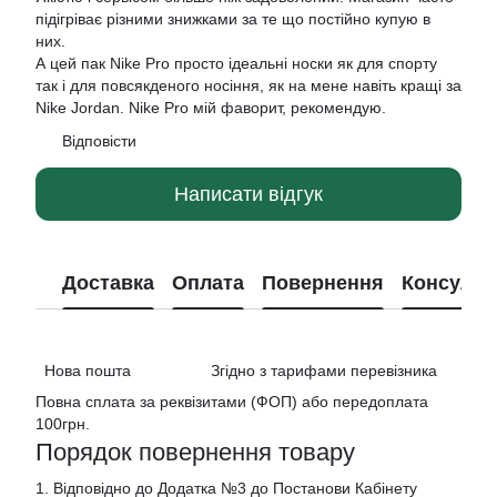
підігріває різними знижками за те що постійно купую в
них.
А цей пак Nike Pro просто ідеальні носки як для спорту
так і для повсякденого носіння, як на мене навіть кращі за
Nike Jordan. Nike Pro мій фаворит, рекомендую.
Відповісти
Написати відгук
Доставка
Оплата
Повернення
Консульт
Нова пошта Згідно з тарифами перевізника
Повна сплата за реквізитами (ФОП) або передоплата
100грн.
Порядок повернення товару
1. Відповідно до Додатка №3 до Постанови Кабінету