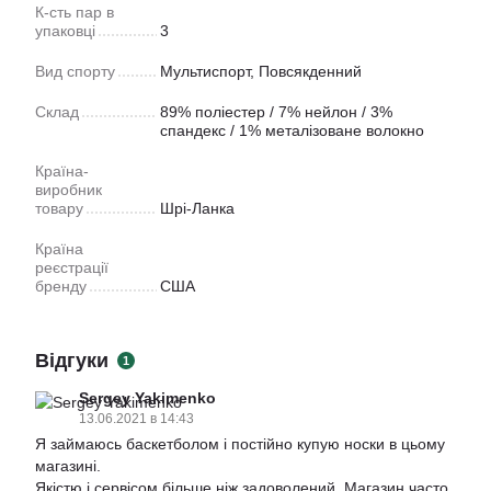
К-сть пар в
упаковці
3
Вид спорту
Мультиспорт
,
Повсякденний
Склад
89% поліестер / 7% нейлон / 3%
спандекс / 1% металізоване волокно
Країна-
виробник
товару
Шрі-Ланка
Країна
реєстрації
бренду
США
Відгуки
1
Sergey Yakimenko
13.06.2021 в 14:43
Я займаюсь баскетболом і постійно купую носки в цьому
магазині.
Якістю і сервісом більше ніж задоволений. Магазин часто