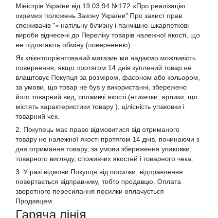
Міністрів України від 19.03.94 №172 «Про реалізацію
окремих положень Закону України" Про захист прав
споживачів "»
натільну білизну і панчішно-шкарпеткові
вироби віднесені до Переліку товарів належної якості, що
не підлягають обміну (поверненню).
Як клієнтоорієнтований магазин ми надаємо можливість
повернення, якщо протягом 14 днів куплений товар не
влаштовує Покупця за розміром, фасоном або кольором,
за умови, що товар не був у використанні, збережено
його товарний вид, споживчі якості (етикетки, ярлики, що
містять характеристики товару ), цілісність упаковки і
товарний чек.
2. Покупець має право відмовитися від отриманого
товару не належної якості протягом 14 днів, починаючи з
дня отримання товару, за умови збереження упаковки,
товарного вигляду, споживчих якостей і товарного чека.
3. У разі відмови Покупця від посилки, відправлення
повертається відправнику, тобто продавцю. Оплата
зворотного пересилання посилки оплачується
Продавцем.
Гаряча лінія