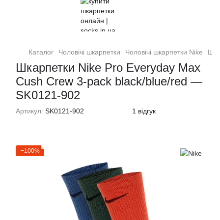
Каталог
Чоловiчi шкарпетки
Чоловiчi шкарпетки Nike
Шка
Шкарпетки Nike Pro Everyday Max
Cush Crew 3-pack black/blue/red —
SK0121-902
Артикул:
SK0121-902
1 відгук
−100%