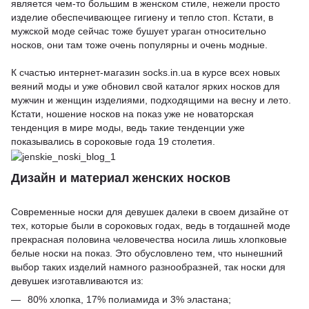
является чем-то большим в женском стиле, нежели просто
изделие обеспечивающее гигиену и тепло стоп. Кстати, в
мужской моде сейчас тоже бушует ураган относительно
носков, они там тоже очень популярны и очень модные.
К счастью интернет-магазин socks.in.ua в курсе всех новых
веяний моды и уже обновил свой каталог ярких носков для
мужчин и женщин изделиями, подходящими на весну и лето.
Кстати, ношение носков на показ уже не новаторская
тенденция в мире моды, ведь такие тенденции уже
показывались в сороковые года 19 столетия.
Дизайн и материал женских носков
Современные носки для девушек далеки в своем дизайне от
тех, которые были в сороковых годах, ведь в тогдашней моде
прекрасная половина человечества носила лишь хлопковые
белые носки на показ. Это обусловлено тем, что нынешний
выбор таких изделий намного разнообразней, так
носки для
девушек
изготавливаются из:
80% хлопка, 17% полиамида и 3% эластана;