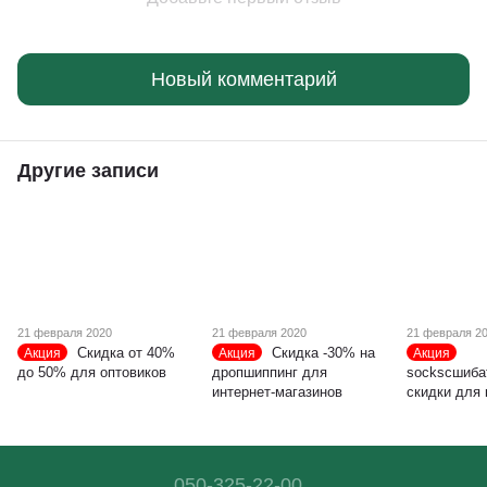
Новый комментарий
Другие записи
21 февраля 2020
21 февраля 2020
21 февраля 2
Скидка от 40%
Скидка -30% на
Акция
Акция
Акция
до 50% для оптовиков
дропшиппинг для
socksсшиба
интернет-магазинов
скидки для
050-325-22-00