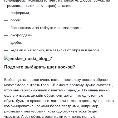
голенищем), туфлями (стилет, на танкетке, д’орсе, рожок, на
т-ремешке, чанки, энкл-стрэп), а также:
лоферами;
броги;
босоножками на каблуке или платформе;
оксфордами;
дерби;
кедами и не только, все зависит от образа в целом.
Подо что выбирать цвет носков?
Выбор цвета носков очень важен, поскольку носки в образе
могут смело сыграть главный акцент, поэтому нужно смотреть,
чтоб они гармонировали с цветами одежды. Но очень важно
еще учитывать дизайн обуви, считается, что однотонную
обувь, будь-то яркого, светлого или темного цвета лучше всего
комбинировать с носками более пестрыми, например,
рисунками или узорами, хотя однотонные тоже будет
уместны. А вот обувь с рисунками или дополненную