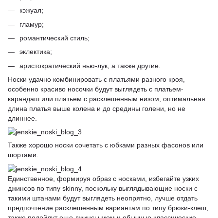
кэжуал;
гламур;
романтический стиль;
эклектика;
аристократический нью-лук, а также другие.
Носки удачно комбинировать с платьями разного кроя,
особенно красиво носочки будут выглядеть с платьем-
карандаш или платьем с расклешенным низом, оптимальная
длина платья выше колена и до средины голени, но не
длиннее.
Также хорошо носки сочетать с юбками разных фасонов или
шортами.
Единственное, формируя образ с носками, избегайте узких
джинсов по типу skinny, поскольку выглядывающие носки с
такими штанами будут выглядеть неопрятно, лучше отдать
предпочтение расклешенным вариантам по типу брюки-клеш,
также подойдут еще джинсы мом и обычные классические